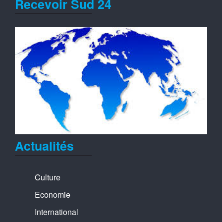
Recevoir Sud 24
Actualités
Culture
Economie
International